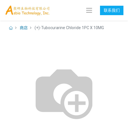
联系我们
商店
(+)-Tubocurarine Chloride 1PC X 10MG