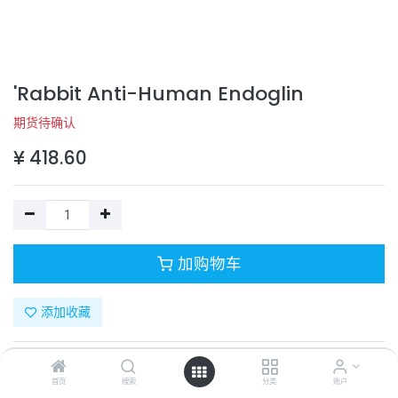
'Rabbit Anti-Human Endoglin
期货待确认
¥
418.60
加购物车
添加收藏
目录号：
130-10018-20
计量单位：
PC
首页
搜索
分类
账户
商品规格：
20 µg