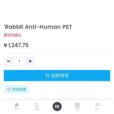
'Rabbit Anti-Human PST
期货待确认
¥
1,247.75
加购物车
添加收藏
目录号：
130-10092-100
计量单位：
PC
首页
搜索
分类
账户
商品规格：
100 µg