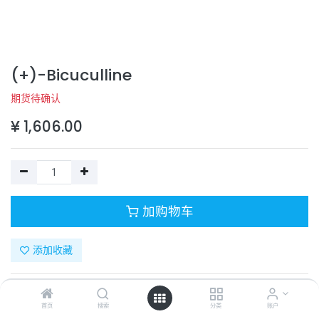
(+)-Bicuculline
期货待确认
¥
1,606.00
加购物车
添加收藏
目录号：
331-70120-2
计量单位：
PC
首页
搜索
分类
账户
商品规格：
100mg