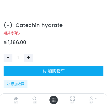
(+)-Catechin hydrate
期货待确认
¥
1,166.00
加购物车
添加收藏
目录号：
331-70180-1
计量单位：
PC
首页
搜索
分类
账户
商品规格：
10mM (in 1mL DMSO)