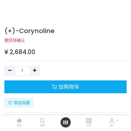
(+)-Corynoline
期货待确认
¥
2,684.00
加购物车
添加收藏
目录号：
331-70326-1
计量单位：
PC
首页
搜索
分类
账户
商品规格：
20mg