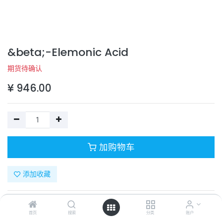
&beta;-Elemonic Acid
期货待确认
¥
946.00
加购物车
添加收藏
目录号：
332-10958-1
计量单位：
PC
首页
搜索
分类
账户
商品规格：
1mg