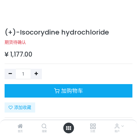
(+)-Isocorydine hydrochloride
期货待确认
¥
1,177.00
加购物车
添加收藏
目录号：
332-11794-2
计量单位：
PC
首页
搜索
分类
账户
商品规格：
5 mg