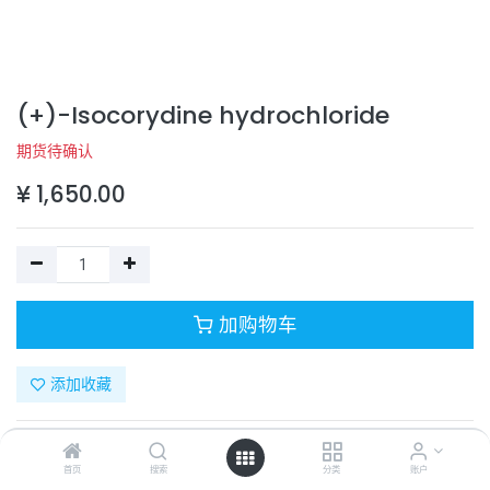
(+)-Isocorydine hydrochloride
期货待确认
¥
1,650.00
加购物车
添加收藏
目录号：
332-11794-3
计量单位：
PC
首页
搜索
分类
账户
商品规格：
10 mg