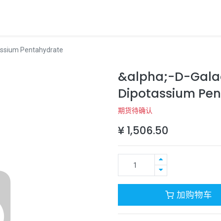
assium Pentahydrate
&alpha;-D-Gala
Dipotassium Pe
期货待确认
¥
1,506.50
加购物车