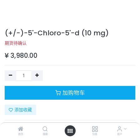
(+/-)-5'-Chloro-5'-d (10 mg)
期货待确认
¥
3,980.00
加购物车
添加收藏
目录号：
3576/10
计量单位：
PC
首页
搜索
分类
账户
商品规格：
10 mg