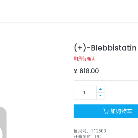
(+)-Blebbistatin
期货待确认
¥
618.00
加购物车
目录号：
T12503
计量单位：
PC